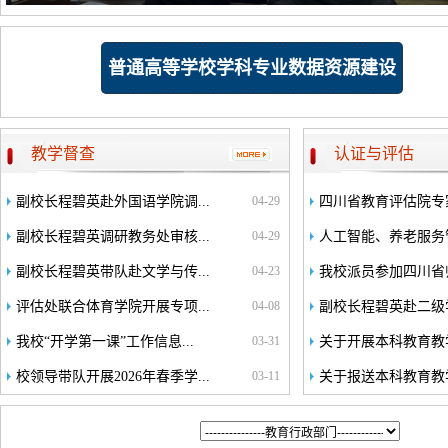
学校召开2025年度目标考核领导小组工作会议
学校召开工程教育认证标准学习研讨会
学校召开本科教育教学审核评估预评估启动会暨自评报告审读会
普通高等学校学科专业数据资源建设
教学督查
认证与评估
副校长程碧英赴外国语学院调...
04-29
四川省教育评估院专家
副校长程碧英调研教务处审核...
04-29
人工智能、养老服务管
副校长程碧英带队赴文学与传...
04-23
我校派员参加四川省师
评估处联合体育学院开展专项...
04-08
副校长程碧英赴二级学
我校“开学第一课”工作信息...
03-31
关于开展本科教育教学
校领导带队开展2026年春季学...
03-11
关于报送本科教育教学